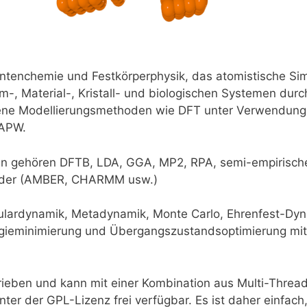
ntenchemie und Festkörperphysik, das atomistische Sim
em-, Material-, Kristall- und biologischen Systemen dur
dene Modellierungsmethoden wie DFT unter Verwendun
APW.
en gehören DFTB, LDA, GGA, MP2, RPA, semi-empirisc
elder (AMBER, CHARMM usw.)
ulardynamik, Metadynamik, Monte Carlo, Ehrenfest-Dy
rgieminimierung und Übergangszustandsoptimierung mi
ieben und kann mit einer Kombination aus Multi-Thread
unter der GPL-Lizenz frei verfügbar. Es ist daher einfa