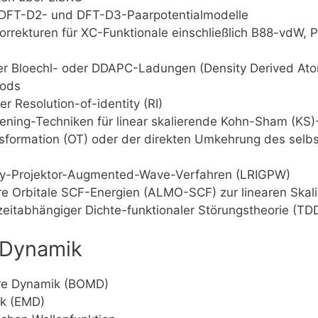
r DFT-D2- und DFT-D3-Paarpotentialmodelle
Korrekturen für XC-Funktionale einschließlich B88-vdW
r Bloechl- oder DDAPC-Ladungen (Density Derived Atom
hods
 Resolution-of-identity (RI)
ening-Techniken für linear skalierende Kohn-Sham (KS
nsformation (OT) oder der direkten Umkehrung des selbs
ity-Projektor-Augmented-Wave-Verfahren (LRIGPW)
are Orbitale SCF-Energien (ALMO-SCF) zur linearen Ska
zeitabhängiger Dichte-funktionaler Störungstheorie (T
e Dynamik
re Dynamik (BOMD)
ik (EMD)