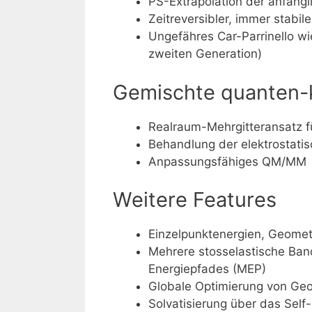
PS-Extrapolation der anfängl
Zeitreversibler, immer stabil
Ungefähres Car-Parrinello w
zweiten Generation)
Gemischte quanten-
Realraum-Mehrgitteransatz 
Behandlung der elektrostati
Anpassungsfähiges QM/MM
Weitere Features
Einzelpunktenergien, Geome
Mehrere stosselastische Ban
Energiepfades (MEP)
Globale Optimierung von Ge
Solvatisierung über das Sel