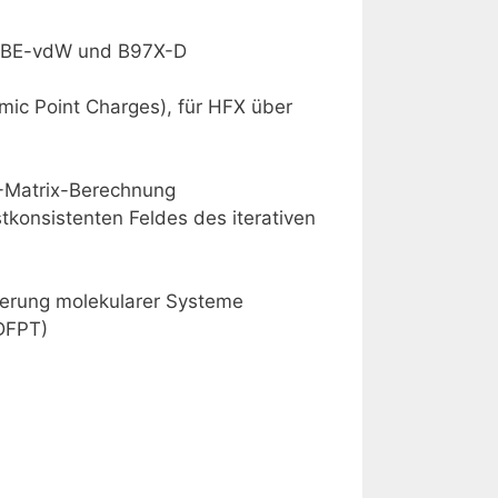
, PBE-vdW und B97X-D
ic Point Charges), für HFX über
)-Matrix-Berechnung
tkonsistenten Feldes des iterativen
lierung molekularer Systeme
DDFPT)