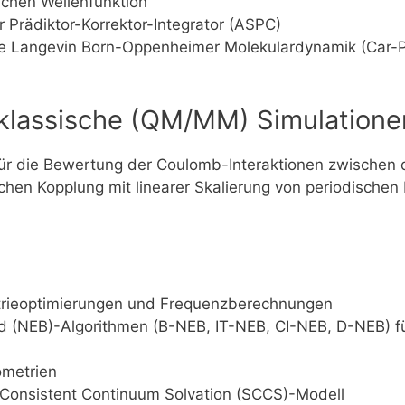
ichen Wellenfunktion
er Prädiktor-Korrektor-Integrator (ASPC)
ie Langevin Born-Oppenheimer Molekulardynamik (Car-P
klassische (QM/MM) Simulatione
für die Bewertung der Coulomb-Interaktionen zwische
schen Kopplung mit linearer Skalierung von periodisch
trieoptimierungen und Frequenzberechnungen
d (NEB)-Algorithmen (B-NEB, IT-NEB, CI-NEB, D-NEB) 
ometrien
f-Consistent Continuum Solvation (SCCS)-Modell