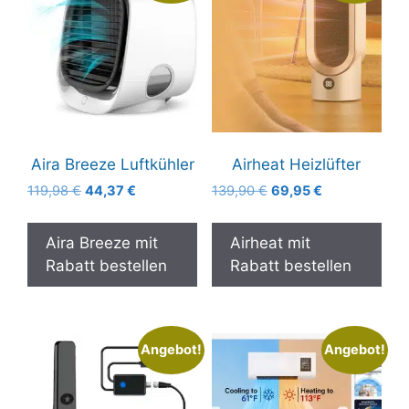
Aira Breeze Luftkühler
Airheat Heizlüfter
Ursprünglicher
Aktueller
Ursprünglicher
Aktueller
119,98
€
44,37
€
139,90
€
69,95
€
Preis
Preis
Preis
Preis
war:
ist:
war:
ist:
Aira Breeze mit
Airheat mit
119,98 €
44,37 €.
139,90 €
69,95 €.
Rabatt bestellen
Rabatt bestellen
Angebot!
Angebot!