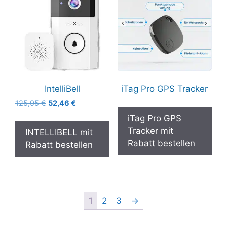
IntelliBell
iTag Pro GPS Tracker
Ursprünglicher
Aktueller
125,95
€
52,46
€
Preis
Preis
iTag Pro GPS
war:
ist:
Tracker mit
INTELLIBELL mit
125,95 €
52,46 €.
Rabatt bestellen
Rabatt bestellen
1
2
3
→