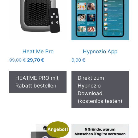
Heat Me Pro
Hypnozio App
Ursprünglicher
Aktueller
99,00
€
29,70
€
0,00
€
Preis
Preis
war:
ist:
HEATME PRO mit
Direkt zum
99,00 €
29,70 €.
Rabatt bestellen
Hypnozio
Download
(kostenlos testen)
Angebot!