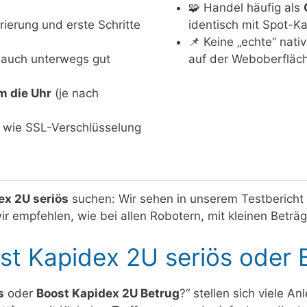
🧩 Handel häufig als
trierung und erste Schritte
identisch mit Spot-Ka
📌 Keine „echte“ nati
 auch unterwegs gut
auf der Weboberfläc
m die Uhr
(je nach
 wie SSL-Verschlüsselung
ex 2U seriös
suchen: Wir sehen in unserem Testbericht 
ir empfehlen, wie bei allen Robotern, mit kleinen Beträ
ost Kapidex 2U seriös oder 
s
oder
Boost Kapidex 2U Betrug
?“ stellen sich viele A