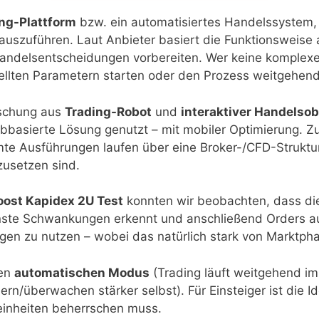
ing-Plattform
bzw. ein automatisiertes Handelssystem, 
szuführen. Laut Anbieter basiert die Funktionsweise au
delsentscheidungen vorbereiten. Wer keine komplexen
ellten Parametern starten oder den Prozess weitgehend
ischung aus
Trading-Robot
und
interaktiver Handelsob
ebbasierte Lösung genutzt – mit mobiler Optimierung. Z
mte Ausführungen laufen über eine Broker-/CFD-Struktur
zusetzen sind.
oost Kapidex 2U Test
konnten wir beobachten, dass die
ste Schwankungen erkennt und anschließend Orders autom
en zu nutzen – wobei das natürlich stark von Marktph
nen
automatischen Modus
(Trading läuft weitgehend im
rn/überwachen stärker selbst). Für Einsteiger ist die Id
einheiten beherrschen muss.