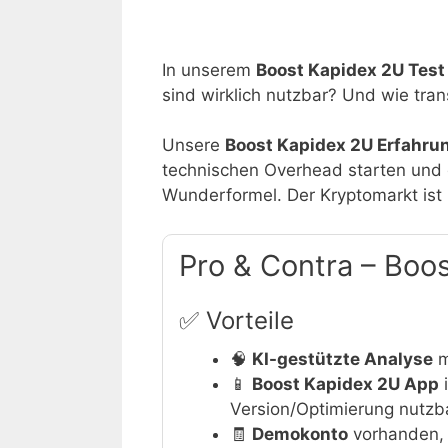
In unserem
Boost Kapidex 2U Test
sind wirklich nutzbar? Und wie tran
Unsere
Boost Kapidex 2U Erfahru
technischen Overhead starten und da
Wunderformel. Der Kryptomarkt ist b
Pro & Contra – Boo
✅ Vorteile
🧠
KI-gestützte Analyse
m
📱
Boost Kapidex 2U App
i
Version/Optimierung nutzb
🧾
Demokonto
vorhanden, u