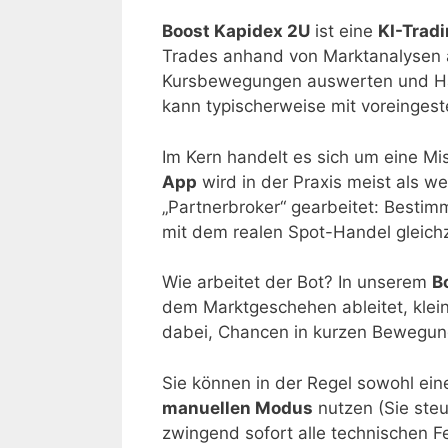
Boost Kapidex 2U
ist eine
KI-Trad
Trades anhand von Marktanalysen au
Kursbewegungen auswerten und Han
kann typischerweise mit voreingest
Im Kern handelt es sich um eine M
App
wird in der Praxis meist als w
„Partnerbroker“ gearbeitet: Bestim
mit dem realen Spot-Handel gleich
Wie arbeitet der Bot? In unserem
B
dem Marktgeschehen ableitet, klein
dabei, Chancen in kurzen Bewegung
Sie können in der Regel sowohl ei
manuellen Modus
nutzen (Sie steue
zwingend sofort alle technischen F