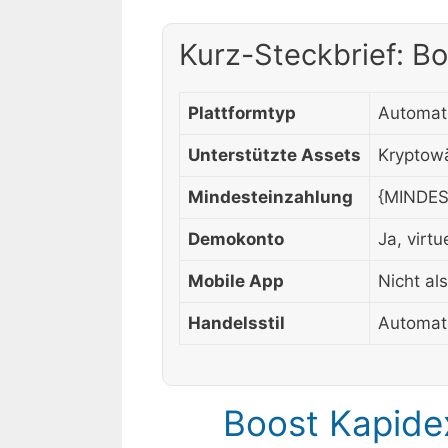
Kurz-Steckbrief: B
Plattformtyp
Automati
Unterstützte Assets
Kryptowä
Mindesteinzahlung
{MINDES
Demokonto
Ja, virt
Mobile App
Nicht al
Handelsstil
Automati
Boost Kapide