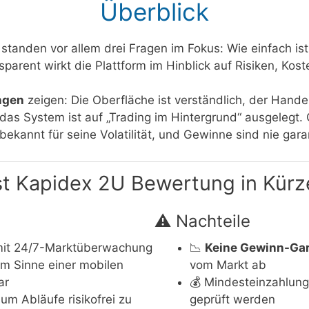
Überblick
standen vor allem drei Fragen im Fokus: Wie einfach is
sparent wirkt die Plattform im Hinblick auf Risiken, Kos
ngen
zeigen: Die Oberfläche ist verständlich, der Hande
s System ist auf „Trading im Hintergrund“ ausgelegt. G
ekannt für seine Volatilität, und Gewinne sind nie garan
st Kapidex 2U Bewertung in Kürz
⚠️ Nachteile
it 24/7-Marktüberwachung
📉
Keine Gewinn-Gar
m Sinne einer mobilen
vom Markt ab
ar
💰 Mindesteinzahlung
m Abläufe risikofrei zu
geprüft werden