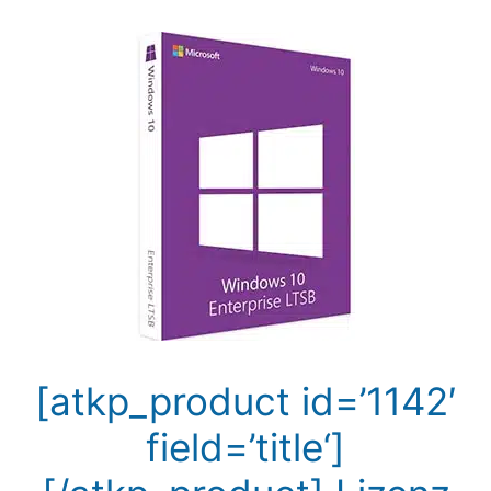
[atkp_product id=’1142′
field=’title‘]