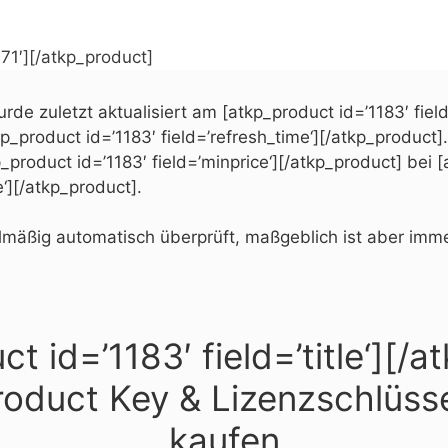
71′][/atkp_product]
rde zuletzt aktualisiert am [atkp_product id=’1183′ field
_product id=’1183′ field=’refresh_time‘][/atkp_product].
_product id=’1183′ field=’minprice‘][/atkp_product] bei [
e‘][/atkp_product].
mäßig automatisch überprüft, maßgeblich ist aber immer
t id=’1183′ field=’title‘][/
oduct Key & Lizenzschlüssel
kaufen