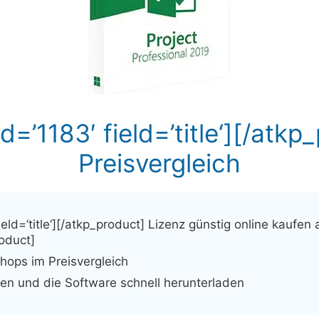
d=’1183′ field=’title‘][/atkp
Preisvergleich
ield=’title‘][/atkp_product] Lizenz günstig online kaufen
roduct]
Shops im Preisvergleich
ten und die Software schnell herunterladen