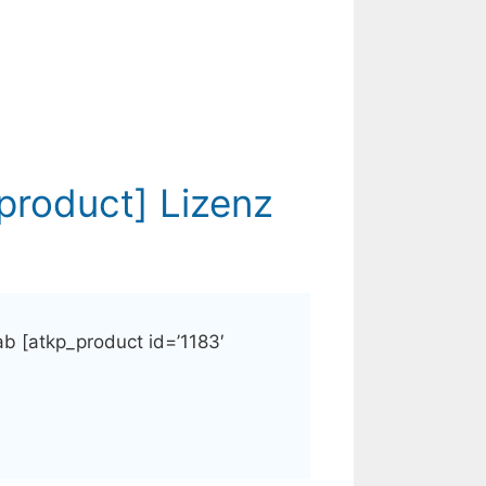
_product] Lizenz
 ab [atkp_product id=’1183′