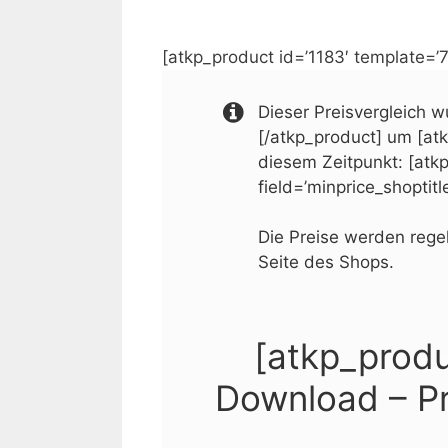
[atkp_product id=’1183′ template=’7
Dieser Preisvergleich wu
[/atkp_product] um [atkp
diesem Zeitpunkt: [atkp
field=’minprice_shoptitl
Die Preise werden regel
Seite des Shops.
[atkp_produc
Download – Pr