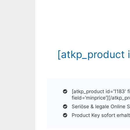
[atkp_product i
[atkp_product id=’1183′ f
field=’minprice‘][/atkp_p
Seriöse & legale Online 
Product Key sofort erhal