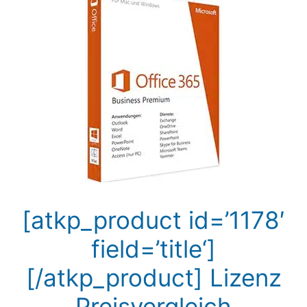
[atkp_product id=’1178′
field=’title‘]
[/atkp_product] Lizenz
Preisvergleich