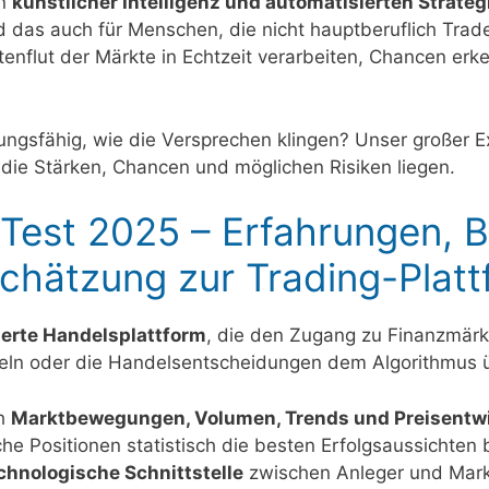
on
künstlicher Intelligenz und automatisierten Strateg
das auch für Menschen, die nicht hauptberuflich Trade
 Datenflut der Märkte in Echtzeit verarbeiten, Chancen 
stungsfähig, wie die Versprechen klingen? Unser großer 
die Stärken, Chancen und möglichen Risiken liegen.
 Test 2025 – Erfahrungen, 
schätzung zur Trading-Platt
ierte Handelsplattform
, die den Zugang zu Finanzmärkt
eln oder die Handelsentscheidungen dem Algorithmus 
ch
Marktbewegungen, Volumen, Trends und Preisentw
e Positionen statistisch die besten Erfolgsaussichten b
chnologische Schnittstelle
zwischen Anleger und Mark