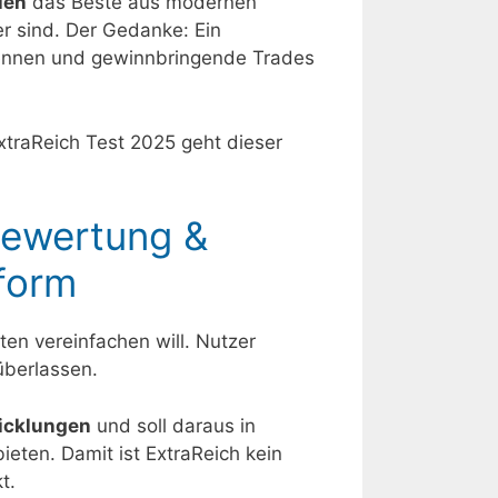
ien
das Beste aus modernen
r sind. Der Gedanke: Ein
erkennen und gewinnbringende Trades
ExtraReich Test 2025 geht dieser
Bewertung &
form
en vereinfachen will. Nutzer
überlassen.
icklungen
und soll daraus in
ieten. Damit ist ExtraReich kein
t.